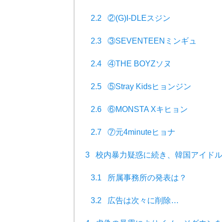
2.2
②(G)I-DLEスジン
2.3
③SEVENTEENミンギュ
2.4
④THE BOYZソヌ
2.5
⑤Stray Kidsヒョンジン
2.6
⑥MONSTA Xキヒョン
2.7
⑦元4minuteヒョナ
3
校内暴力疑惑に続き、韓国アイドル
3.1
所属事務所の発表は？
3.2
広告は次々に削除…