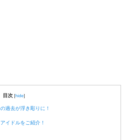
目次
[
hide
]
の過去が浮き彫りに！
アイドルをご紹介！