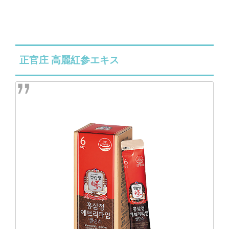
正官庄 高麗紅参エキス