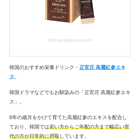
https://jp.stylekorean.com/
韓国のおすすめ栄養ドリンク・
正官庄 高麗紅参エキ
ス
。
韓国ドラマなどでもお馴染みの「正官庄 高麗紅参エキ
ス」。
6年の歳月をかけて育てた高麗紅参のエキスを配合し
ており、韓国では
若い方からご年配の方まで幅広い世
代の方が日常的に摂取
しています。