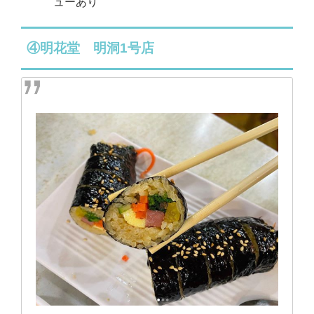
ューあり
④明花堂 明洞1号店