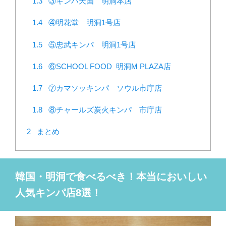
1.3
③キンパ天国 明洞本店
1.4
④明花堂 明洞1号店
1.5
⑤忠武キンパ 明洞1号店
1.6
⑥SCHOOL FOOD 明洞M PLAZA店
1.7
⑦カマソッキンパ ソウル市庁店
1.8
⑧チャールズ炭火キンパ 市庁店
2
まとめ
韓国・明洞で食べるべき！本当においしい
人気キンパ店8選！