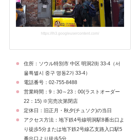
https://lh3.googleusercontent.com/
住所：ソウル特別市 中区 明洞2街 33-4（서
울특별시 중구 명동2가 33-4）
電話番号：02-755-8488
営業時間：9：30～23：00(ラストオーダー
22：15) ※完売次第閉店
定休日：旧正月・秋夕(チュソク)の当日
アクセス方法：地下鉄4号線明洞駅8番出口よ
り徒歩5分または地下鉄2号線乙支路入口駅5
番出口より徒歩5分