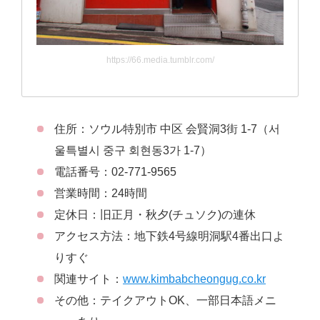
https://66.media.tumblr.com/
住所：ソウル特別市 中区 会賢洞3街 1-7（서
울특별시 중구 회현동3가 1-7）
電話番号：02-771-9565
営業時間：24時間
定休日：旧正月・秋夕(チュソク)の連休
アクセス方法：地下鉄4号線明洞駅4番出口よ
りすぐ
関連サイト：
www.kimbabcheongug.co.kr
その他：テイクアウトOK、一部日本語メニ