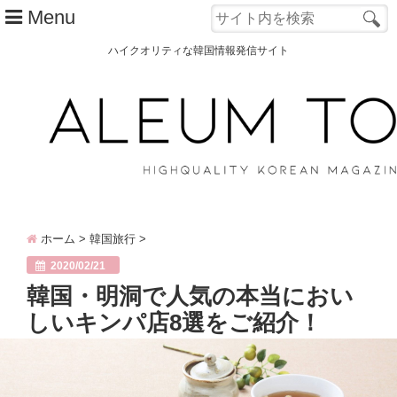
Menu
ハイクオリティな韓国情報発信サイト
TOP
ALEUM TOWNとは？
カテゴリー別
韓国ファッション
ホーム
>
韓国旅行
>
韓国コスメ
2020/02/21
韓国旅行
韓国・明洞で人気の本当におい
しいキンパ店8選をご紹介！
韓国 美容
オルチャン