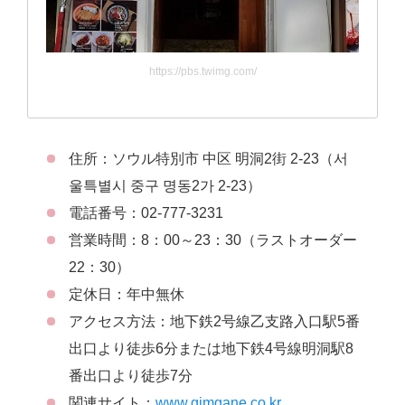
https://pbs.twimg.com/
住所：ソウル特別市 中区 明洞2街 2-23（서
울특별시 중구 명동2가 2-23）
電話番号：02-777-3231
営業時間：8：00～23：30（ラストオーダー
22：30）
定休日：年中無休
アクセス方法：地下鉄2号線乙支路入口駅5番
出口より徒歩6分または地下鉄4号線明洞駅8
番出口より徒歩7分
関連サイト：
www.gimgane.co.kr