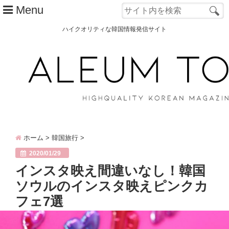
Menu
ハイクオリティな韓国情報発信サイト
TOP
ALEUM TOWNとは？
カテゴリー別
韓国ファッション
ホーム
>
韓国旅行
>
韓国コスメ
2020/01/29
韓国旅行
インスタ映え間違いなし！韓国
ソウルのインスタ映えピンクカ
韓国 美容
フェ7選
オルチャン