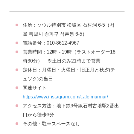
住所：ソウル特別市 松坡区 石村洞 6-5（서
울 특별시 송파구 석촌동 6-5）
電話番号：010-8612-4967
営業時間：12時～19時（ラストオーダー18
時30分） ※土日のみ21時まで営業
定休日：月曜日・火曜日・旧正月と秋夕(チ
ュソク)の当日
関連サイト：
https://www.instagram.com/cafe.murmur/
アクセス方法：地下鉄9号線石村古墳駅2番出
口から徒歩3分
その他：駐車スペースなし