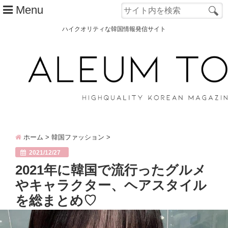
Menu
ハイクオリティな韓国情報発信サイト
TOP
ALEUM TOWNとは？
カテゴリー別
韓国ファッション
ホーム
>
韓国ファッション
>
韓国コスメ
2021/12/27
韓国旅行
2021年に韓国で流行ったグルメ
やキャラクター、ヘアスタイル
韓国 美容
を総まとめ♡
オルチャン