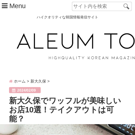
Menu
ハイクオリティな韓国情報発信サイト
TOP
ALEUM TOWNとは？
カテゴリー別
韓国ファッション
ホーム
>
新大久保
>
韓国コスメ
2024/02/09
韓国旅行
新大久保でワッフルが美味しい
お店10選！テイクアウトは可
韓国 美容
能？
オルチャン