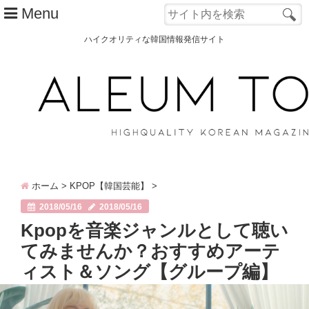
Menu
ハイクオリティな韓国情報発信サイト
TOP
ALEUM TOWNとは？
カテゴリー別
韓国ファッション
ホーム
>
KPOP【韓国芸能】
>
韓国コスメ
2018/05/16
2018/05/16
韓国旅行
Kpopを音楽ジャンルとして聴い
てみませんか？おすすめアーテ
韓国 美容
ィスト＆ソング【グループ編】
オルチャン