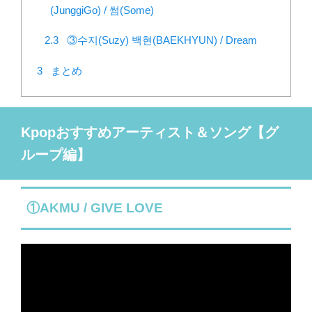
(JunggiGo) / 썸(Some)
2.3
③수지(Suzy) 백현(BAEKHYUN) / Dream
3
まとめ
Kpopおすすめアーティスト＆ソング【グ
ループ編】
①AKMU / GIVE LOVE