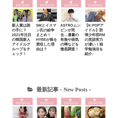
2021/03/21
2023/02/16
2023/04/24
2019/03/22
新人賞は誰
SMとイスマ
ASTROムン
【K-POPア
の手に？
ン氏の紛争
ビンが死
イドル】防
2021年注目
まとめ！
去…遺書の
弾少年団RM
の韓国新人
HYBEが株を
有無や病気
の英語実力
アイドルグ
買収した理
の噂などを
が凄い！独
ループをチ
由は？
徹底調査！
学勉強法を
ェック！
紹介♪
最新記事 -
New Posts
-
2024/07/19
2024/07/17
2024/07/10
2024/07/06