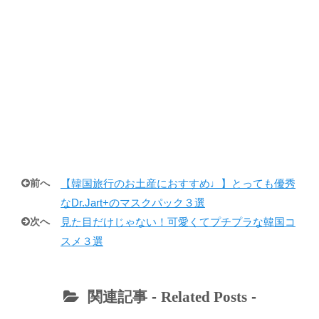
前へ
【韓国旅行のお土産におすすめ♩】とっても優秀
なDr.Jart+のマスクパック３選
次へ
見た目だけじゃない！可愛くてプチプラな韓国コ
スメ３選
関連記事 -
Related Posts
-