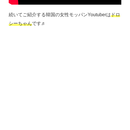
続いてご紹介する韓国の女性モッパンYoutuberは
ドロ
シーちゃん
です♬