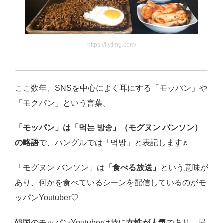
https://i.ytimg.com/
ここ数年、SNSを中心によく耳にする「モッパン」や
「モクパン」という言葉。
「モッパン」は「먹는 방송」（モグヌン バンソン）
の略語
で、ハングルでは「먹방」と表記します♬
「モグヌン バンソン」は
「食べる放送」
という意味が
あり、何かを食べているシーンを配信しているのがモ
ッパンYoutuber♡
韓国のモッパンYoutuberは特に
女性が人気
であり、最