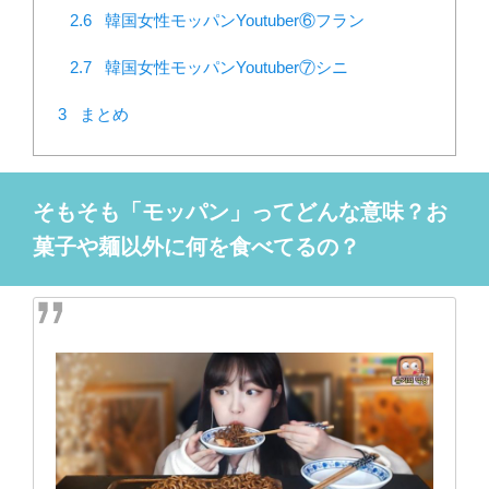
2.6
韓国女性モッパンYoutuber⑥フラン
2.7
韓国女性モッパンYoutuber⑦シニ
3
まとめ
そもそも「モッパン」ってどんな意味？お
菓子や麺以外に何を食べてるの？