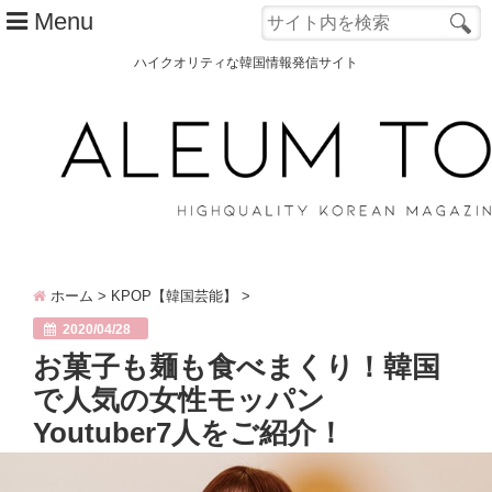
Menu
ハイクオリティな韓国情報発信サイト
TOP
ALEUM TOWNとは？
カテゴリー別
韓国ファッション
ホーム
>
KPOP【韓国芸能】
>
韓国コスメ
2020/04/28
韓国旅行
お菓子も麺も食べまくり！韓国
で人気の女性モッパン
韓国 美容
Youtuber7人をご紹介！
オルチャン