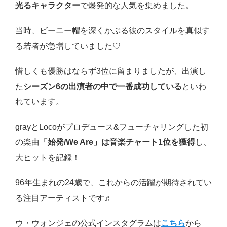
光るキャラクター
で爆発的な人気を集めました。
当時、ビーニー帽を深くかぶる彼のスタイルを真似す
る若者が急増していました♡
惜しくも優勝はならず3位に留まりましたが、出演し
た
シーズン6の出演者の中で一番成功している
といわ
れています。
grayとLocoがプロデュース&フューチャリングした初
の楽曲
「始発/We Are」は音楽チャート1位を獲得
し、
大ヒットを記録！
96年生まれの24歳で、これからの活躍が期待されてい
る注目アーティストです♬
ウ・ウォンジェの公式インスタグラムは
こちら
から