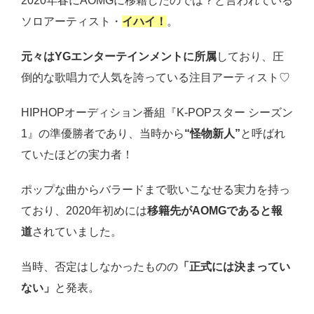
2020年春にAOMGに移籍したのでは？と言われている
ソロアーティスト・
イハイ！
。
元々はYGエンターテインメントに所属
しており、圧
倒的な歌唱力で人気を誇っている注目アーティスト♡
HIPHOPオーディション番組『K-POPスター シーズン
1』の準優勝者であり、当時から
“怪物新人”
と呼ばれ
ていたほどの実力者！
ポップな曲からバラードまで歌いこなせる実力を持っ
ており、2020年初めには
移籍先がAOMGであると報
道
されていました。
当時、否定はしなかったものの
「正式には決まってい
ない」
と発表。