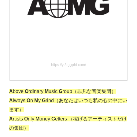
https://yt3.ggpht.com/
A
bove
O
rdinary
M
usic
G
roup（非凡な音楽集団）
A
lways
O
n
M
y
G
rind（あなたはいつも私の心の中にい
ます）
A
rtists
O
nly
M
oney
G
etters （稼げるアーティストだけ
の集団）