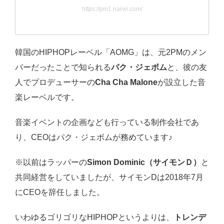
https://pm1.narvii.com/
韓国のHIPHOPレーベル「AOMG」は、元2PMのメン
バーだったことで知られる
パク・ジェボム
と、彼の友
人でプロデューサーの
Cha Cha Malone
が設立した音
楽レーベルです。
音楽イベントの企画なども行っている制作会社であ
り、CEOはパク・ジェボムが務めています♪
※以前はラッパーの
Simon Dominic（サイモンＤ）
と
共同経営をしていましたが、サイモンDは2018年7月
にCEOを辞任しました。
いわゆるゴリゴリなHIPHOPというよりは、
トレンデ