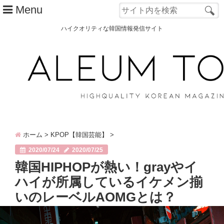
Menu
ハイクオリティな韓国情報発信サイト
TOP
ALEUM TOWNとは？
カテゴリー別
韓国ファッション
ホーム
>
KPOP【韓国芸能】
>
韓国コスメ
2020/07/24
2020/07/25
韓国旅行
韓国HIPHOPが熱い！grayやイ
ハイが所属しているイケメン揃
韓国 美容
いのレーベルAOMGとは？
オルチャン