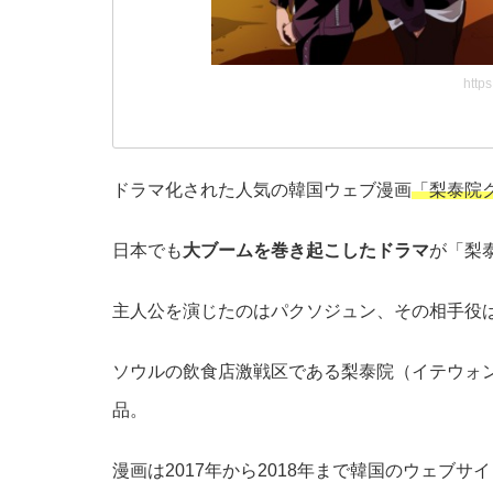
http
ドラマ化された人気の韓国ウェブ漫画
「梨泰院
日本でも
大ブームを巻き起こしたドラマ
が「梨
主人公を演じたのはパクソジュン、その相手役
ソウルの飲食店激戦区である梨泰院（イテウォ
品。
漫画は2017年から2018年まで韓国のウェブ