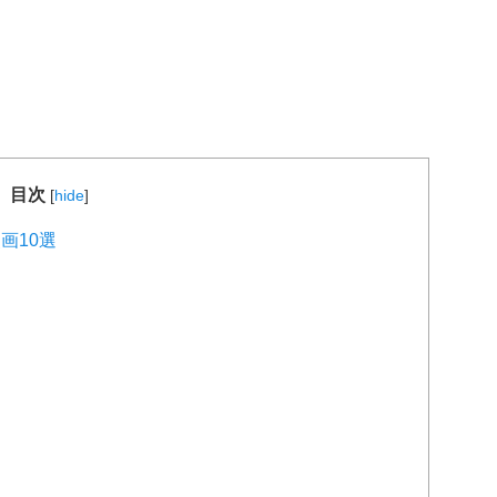
目次
[
hide
]
画10選