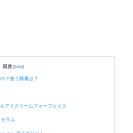
目次
[
hide
]
の？使う順番は？
アルアイクリームフォーフェイス
イセラム