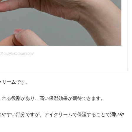
://jp.stylekorean.com/
クリーム
です。
くれる役割があり、高い保湿効果が期待できます。
出やすい部分ですが、アイクリームで保湿することで
潤いや