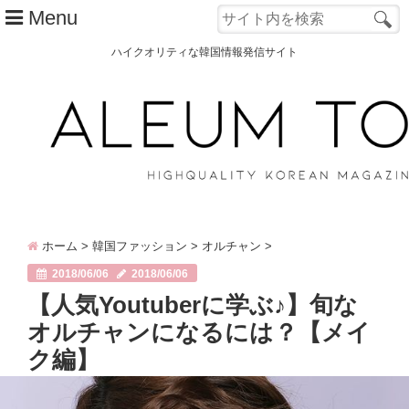
Menu
ハイクオリティな韓国情報発信サイト
TOP
ALEUM TOWNとは？
カテゴリー別
韓国ファッション
ホーム
>
韓国ファッション
>
オルチャン
>
韓国コスメ
2018/06/06
2018/06/06
韓国旅行
【人気Youtuberに学ぶ♪】旬な
オルチャンになるには？【メイ
韓国 美容
ク編】
オルチャン