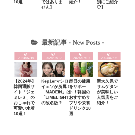
10選
ではありま
紹介！
別にご紹介
せん】
♡】
最新記事 -
New Posts
-
2024/07/19
2024/07/17
2024/07/10
2024/07/06
【2024年】
Kep1erマシロと
毎日の健康
新大久保で
韓国通販サ
イェソが所属！
をサポー
サムゲタン
イト「ジェ
「MADEIN」は
ト！韓国の
が美味しい
ミレミ」の
「LIMELIGHT」
おすすめサ
人気店をご
おしゃれで
の改名版？
プリや栄養
紹介！
可愛い水着
ドリンク10
10選！
選