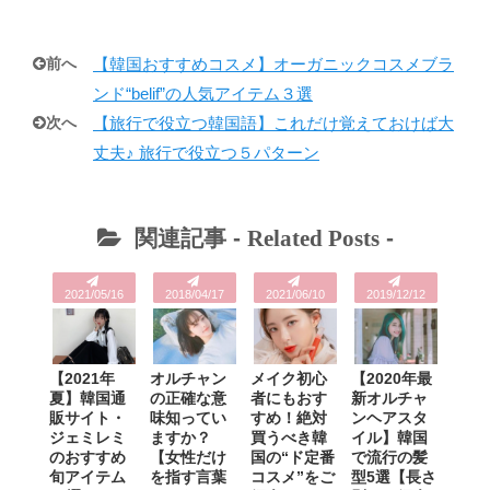
前へ
【韓国おすすめコスメ】オーガニックコスメブラ
ンド“belif”の人気アイテム３選
次へ
【旅行で役立つ韓国語】これだけ覚えておけば大
丈夫♪ 旅行で役立つ５パターン
関連記事 -
Related Posts
-
2021/05/16
2018/04/17
2021/06/10
2019/12/12
【2021年
オルチャン
メイク初心
【2020年最
夏】韓国通
の正確な意
者にもおす
新オルチャ
販サイト・
味知ってい
すめ！絶対
ンヘアスタ
ジェミレミ
ますか？
買うべき韓
イル】韓国
のおすすめ
【女性だけ
国の“ド定番
で流行の髪
旬アイテム
を指す言葉
コスメ”をご
型5選【長さ