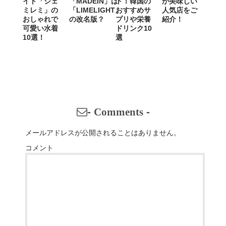
イト「ジェ
「MADEIN」は
ト！韓国の
が美味しい
ミレミ」の
「LIMELIGHT」
おすすめサ
人気店をご
おしゃれで
の改名版？
プリや栄養
紹介！
可愛い水着
ドリンク10
10選！
選
-
Comments
-
メールアドレスが公開されることはありません。
コメント