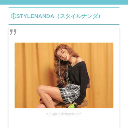
①STYLENANDA（スタイルナンダ）
http://jp.stylenanda.com