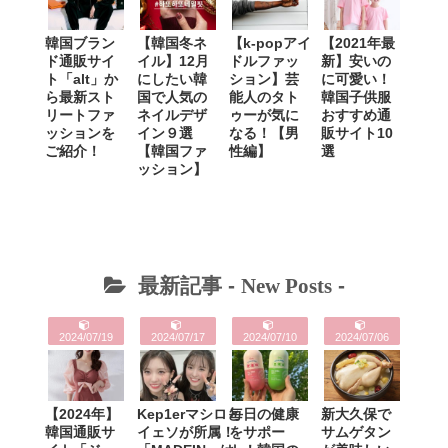
韓国ブラン
【韓国冬ネ
【k-popアイ
【2021年最
ド通販サイ
イル】12月
ドルファッ
新】安いの
ト「alt」か
にしたい韓
ション】芸
に可愛い！
ら最新スト
国で人気の
能人のタト
韓国子供服
リートファ
ネイルデザ
ゥーが気に
おすすめ通
ッションを
イン９選
なる！【男
販サイト10
ご紹介！
【韓国ファ
性編】
選
ッション】
最新記事 -
New Posts
-
2024/07/19
2024/07/17
2024/07/10
2024/07/06
【2024年】
Kep1erマシロと
毎日の健康
新大久保で
韓国通販サ
イェソが所属！
をサポー
サムゲタン