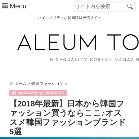
Menu
ハイクオリティな韓国情報発信サイト
TOP
ALEUM TOWNとは？
カテゴリー別
韓国ファッション
ホーム
>
韓国ファッション
>
韓国コスメ
2018/04/18
2018/06/23
韓国旅行
【2018年最新】日本から韓国フ
ァッション買うならここ♪オス
韓国 美容
スメ韓国ファッションブランド
オルチャン
5選