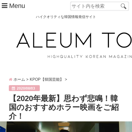
Menu
ハイクオリティな韓国情報発信サイト
TOP
ALEUM TOWNとは？
カテゴリー別
韓国ファッション
ホーム
>
KPOP【韓国芸能】
>
韓国コスメ
2020/08/03
韓国旅行
【2020年最新】思わず悲鳴！韓
国のおすすめホラー映画をご紹
韓国 美容
介！
オルチャン