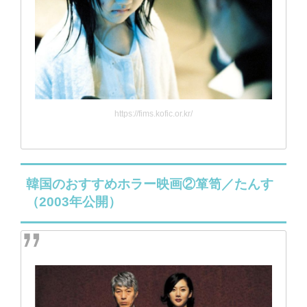
https://fims.kofic.or.kr/
韓国のおすすめホラー映画②箪笥／たんす
（2003年公開）