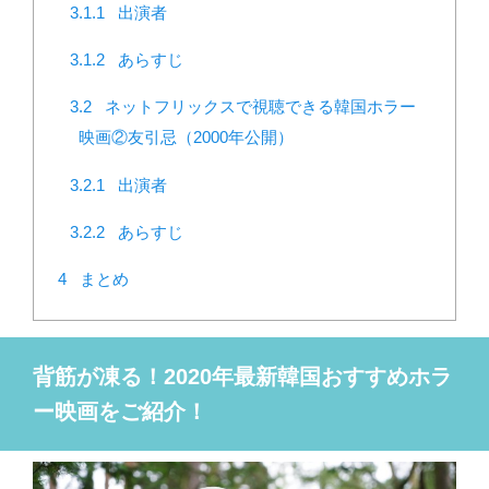
3.1.1
出演者
3.1.2
あらすじ
3.2
ネットフリックスで視聴できる韓国ホラー
映画②友引忌（2000年公開）
3.2.1
出演者
3.2.2
あらすじ
4
まとめ
背筋が凍る！2020年最新韓国おすすめホラ
ー映画をご紹介！