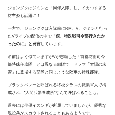
ジョングクはジミンと「同伴入隊」し、イカつすぎる
坊主姿も話題に！
一方で、ジョングクは入隊前にRM、V、ジミンと行っ
たVライブの配信の中で
「僕、特殊戦司令部行きたか
ったのに」と発言
しています。
名前はよく似ていますがVが志願した「首都防衛司令
部特殊任務隊」とは異なる部隊で、ドラマ「太陽の末
裔」に登場する部隊と同じような陸軍の特殊部隊。
ブラックベレーと呼ばれる将校クラスの職業軍人で構
成され、“人間兵器養成所”なんて呼ばれることも。
過去には俳優イスンギが所属していましたが、優秀な
現役兵がスカウトされることもあるようです。