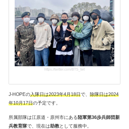
https://twitter.com/BTS_twt
J-HOPEの
入隊日は2023年4月18日
で、
除隊日は2024
年10月17日
の予定です。
所属部隊は江原道・原州市にある
陸軍第36歩兵師団新
兵教育隊
で、現在は
助教
として服務中。