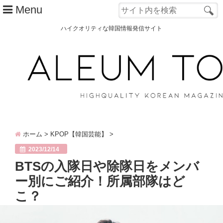
Menu
ハイクオリティな韓国情報発信サイト
TOP
ALEUM TOWNとは？
カテゴリー別
韓国ファッション
ホーム
>
KPOP【韓国芸能】
>
韓国コスメ
2023/12/14
韓国旅行
BTSの入隊日や除隊日をメンバ
ー別にご紹介！所属部隊はど
韓国 美容
こ？
オルチャン