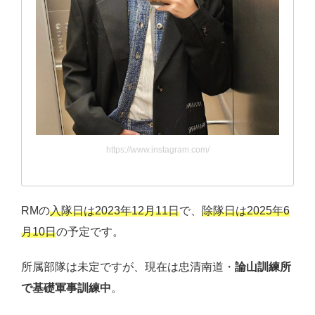
https://www.instagram.com/
RMの
入隊日は2023年12月11日
で、
除隊日は2025年6
月10日
の予定です。
所属部隊は未定ですが、現在は忠清南道・
論山訓練所
で基礎軍事訓練中
。