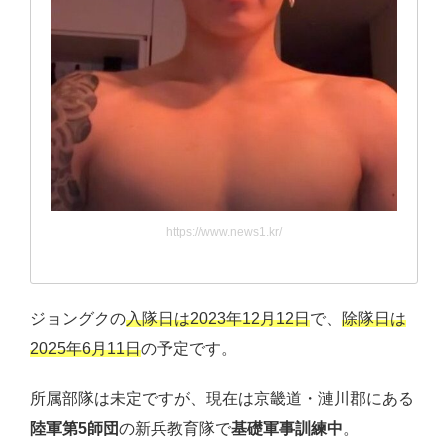
https://www.news1.kr/
ジョングクの
入隊日は2023年12月12日
で、
除隊日は
2025年6月11日
の予定です。
所属部隊は未定ですが、現在は京畿道・漣川郡にある
陸軍第5師団
の新兵教育隊で
基礎軍事訓練中
。