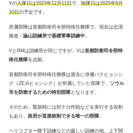
Vの
入隊日は2023年12月11日
で、
除隊日は2025年6月
10日
の予定です。
所属部隊は首都防衛司令部特殊任務隊で、現在は忠清
南道・
論山訓練所で基礎軍事訓練中
。
VとRMは訓練所が同じですが、Vは
首都防衛司令部特
殊任務隊
を志願。
首都防衛司令部特殊任務隊は過去に俳優パクヒョンシ
ク（ZE:Aヒョンシク）が所属していた部隊で、
ソウル
市を防衛するための特別部隊
となります。
そのため、緊急時には対テロ作戦などを実行する役割
もあり、
政府が直接統制できる唯一の部隊
。
ヘリコプター降下訓練などの厳しい訓練の他、上下関