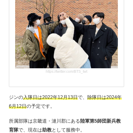
https://twitter.com/BTS_twt
ジンの
入隊日は2022年12月13日
で、
除隊日は2024年
6月12日
の予定です。
所属部隊は京畿道・漣川郡にある
陸軍第5師団新兵教
育隊
で、現在は
助教
として服務中。