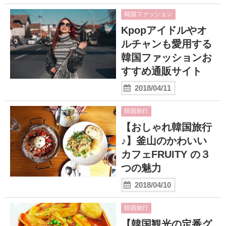
KPOP【韓国芸能】
韓国ファッション
新大久保
Kpopアイドルやオ
ルチャンも愛用する
その他
韓国ファッションお
お問い合わせ
すすめ通販サイト
2018/04/11
Close
韓国旅行
【おしゃれ韓国旅行
♪】釜山のかわいい
カフェFRUITY の３
つの魅力
2018/04/10
韓国旅行
【韓国観光の定番グ