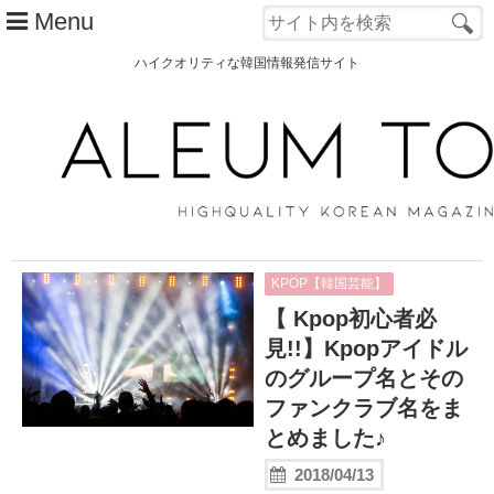
Menu
ハイクオリティな韓国情報発信サイト
TOP
ALEUM TOWNとは？
カテゴリー別
韓国ファッション
KPOP【韓国芸能】
韓国コスメ
【 Kpop初心者必
見!!】Kpopアイドル
韓国旅行
のグループ名とその
韓国 美容
ファンクラブ名をま
とめました♪
オルチャン
2018/04/13