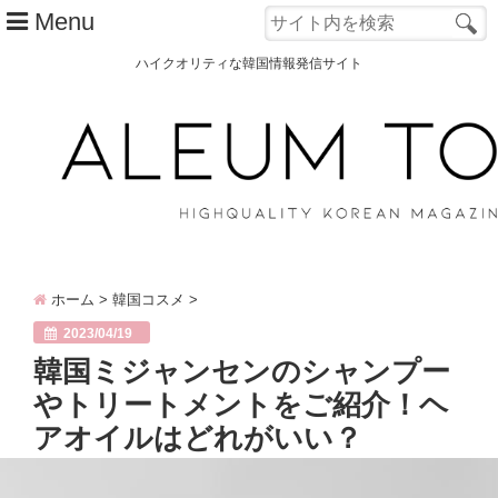
Menu
ハイクオリティな韓国情報発信サイト
TOP
ALEUM TOWNとは？
カテゴリー別
韓国ファッション
ホーム
>
韓国コスメ
>
韓国コスメ
2023/04/19
韓国旅行
韓国ミジャンセンのシャンプー
やトリートメントをご紹介！ヘ
韓国 美容
アオイルはどれがいい？
オルチャン