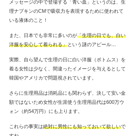
メッセージの中で登場する「青い血」というのは、生
理ナプキンのCMで吸収力を表現するために使われて
いる液体のこと！
また、日本でも非常に多いのが
「生理の日でも、白い
洋服を安心して着られる」
という謎のアピール…
実際、自ら望んで生理の日に白い洋服（ボトムス）を
着る女性は少なく、間違ったイメージを与えるとして
韓国やアメリカで問題視されています。
さらに生理用品は消耗品にも関わらず、決して安い金
額ではないため女性が生涯使う生理用品代は600万ウ
ォン（約54万円）にも上ります。
これらの事実は
絶対に男性にも知っておいて欲しい
で
すね。