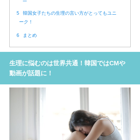
5
韓国女子たちの生理の言い方がとってもユニ
ーク！
6
まとめ
生理に悩むのは世界共通！韓国ではCMや
動画が話題に！