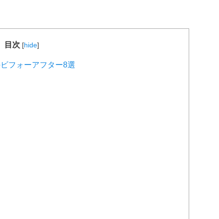
目次
[
hide
]
ビフォーアフター8選